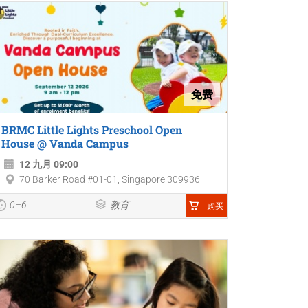
免费
BRMC Little Lights Preschool Open
House @ Vanda Campus
12 九月 09:00
70 Barker Road #01-01, Singapore 309936
0–6
教育
购买