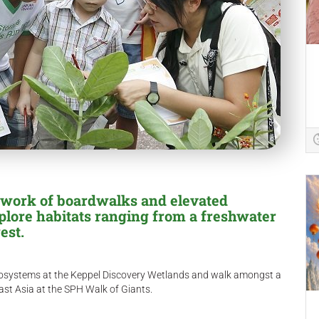
twork of boardwalks and elevated
plore habitats ranging from a freshwater
est.
ecosystems at the Keppel Discovery Wetlands and walk amongst a
east Asia at the SPH Walk of Giants.