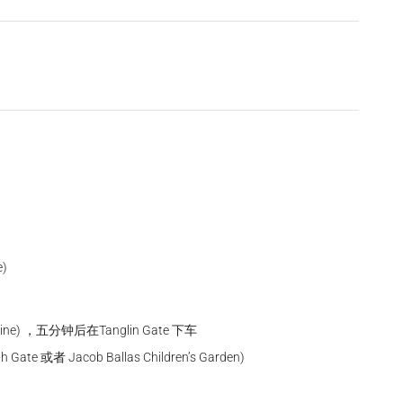
e)
h Line) ，五分钟后在Tanglin Gate 下车
Gate 或者 Jacob Ballas Children’s Garden)