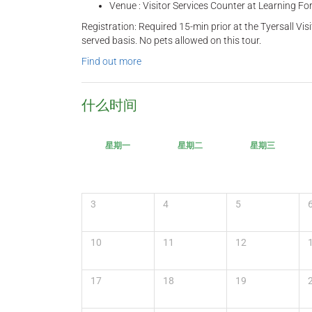
Venue : Visitor Services Counter at Learning Fo
Registration: Required 15-min prior at the Tyersall Visi
served basis. No pets allowed on this tour.
Find out more
什么时间
星期一
星期二
星期三
3
4
5
10
11
12
17
18
19