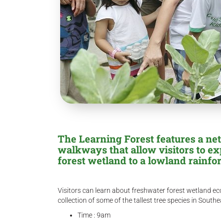
The Learning Forest features a ne
walkways that allow visitors to ex
forest wetland to a lowland rainfor
Visitors can learn about freshwater forest wetland 
collection of some of the tallest tree species in South
Time : 9am