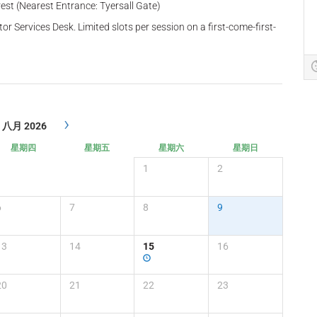
rest (Nearest Entrance: Tyersall Gate)
tor Services Desk. Limited slots per session on a first-come-first-
›
八月 2026
星期四
星期五
星期六
星期日
1
2
6
7
8
9
13
14
15
16
20
21
22
23