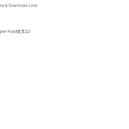
ine & Downtown Line)
Napier Road交叉口)