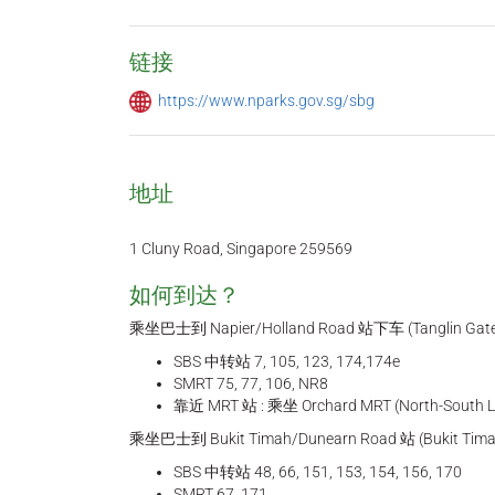
链接
https://www.nparks.gov.sg/sbg
地址
1 Cluny Road, Singapore 259569
如何到达？
乘坐巴士到 Napier/Holland Road 站下车 (Tanglin Gat
SBS 中转站 7, 105, 123, 174,174e
SMRT 75, 77, 106, NR8
靠近 MRT 站 : 乘坐 Orchard MRT (North-Sout
乘坐巴士到 Bukit Timah/Dunearn Road 站 (Bukit Timah 
SBS 中转站 48, 66, 151, 153, 154, 156, 170
SMRT 67, 171