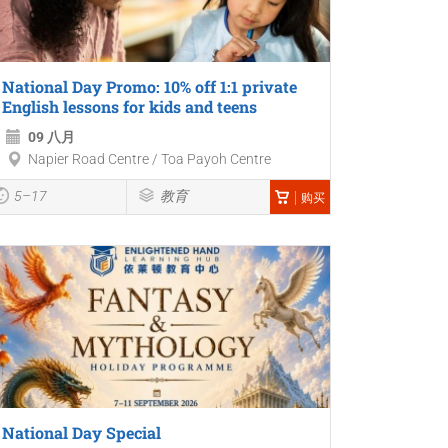
National Day Promo: 10% off 1:1 private
English lessons for kids and teens
09 八月
Napier Road Centre / Toa Payoh Centre
5–17
教育
购买
National Day Special