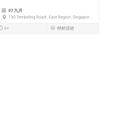
07 九月
130 Tembeling Road , East Region, Singapor...
0+
特价活动