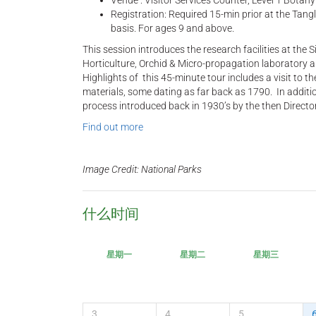
Venue : Visitor Services Counter, Level 1 Botan
Registration: Required 15-min prior at the Tangli
basis. For ages 9 and above.
This session introduces the research facilities at th
Horticulture, Orchid & Micro-propagation laboratory 
Highlights of this 45-minute tour includes a visit to 
materials, some dating as far back as 1790. In additi
process introduced back in 1930’s by the then Director
Find out more
Image Credit: National Parks
什么时间
星期一
星期二
星期三
3
4
5