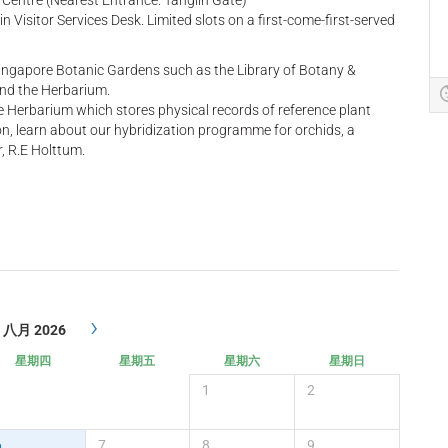
y Centre (Nearest Entrance: Tanglin Gate)
n Visitor Services Desk. Limited slots on a first-come-first-served
e Singapore Botanic Gardens such as the Library of Botany &
and the Herbarium.
the Herbarium which stores physical records of reference plant
on, learn about our hybridization programme for orchids, a
, R.E Holttum.
›
八月 2026
星期四
星期五
星期六
星期日
1
2
6
7
8
9