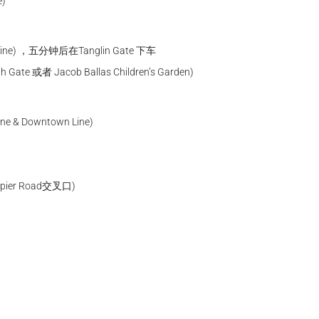
e)
h Line) ，五分钟后在Tanglin Gate 下车
Gate 或者 Jacob Ballas Children’s Garden)
ine & Downtown Line)
Napier Road交叉口)