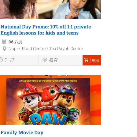
National Day Promo: 10% off 1:1 private
English lessons for kids and teens
06 八月
Napier Road Centre / Toa Payoh Centre
5–17
教育
购买
Family Movie Day