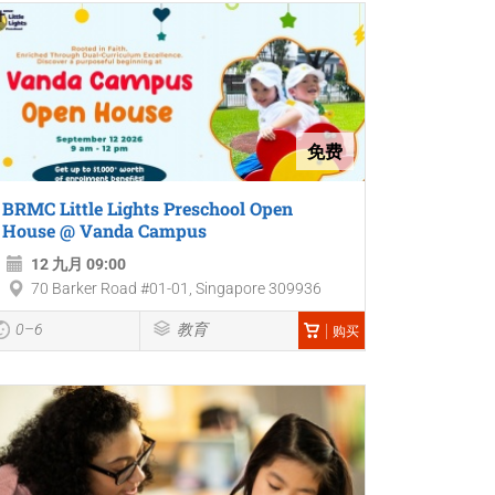
免费
BRMC Little Lights Preschool Open
House @ Vanda Campus
12 九月 09:00
70 Barker Road #01-01, Singapore 309936
0–6
教育
购买