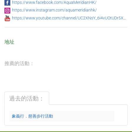
https://www.facebook.com/AquaMeridianHK/
https://www.instagram.com/aquameridianhk/
https://www.youtube.com/channel/UC2XNsY_6i4vUOtUDr5X8Gbw/featured
地址
推薦的活動：
過去的活動：
象義行．慈善步行活動