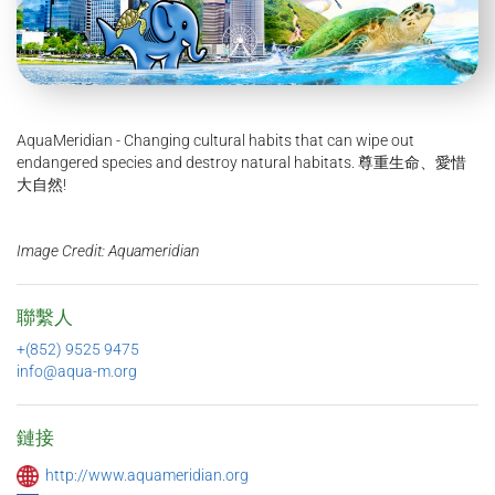
AquaMeridian - Changing cultural habits that can wipe out
endangered species and destroy natural habitats. 尊重生命、愛惜
大自然!
Image Credit: Aquameridian
聯繫人
+(852) 9525 9475
info@aqua-m.org
鏈接
http://www.aquameridian.org