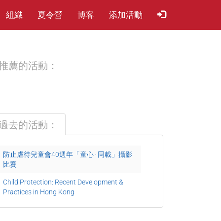
組織
夏​令​營
博客
添加活動
推薦的活動：
過去的活動：
防止虐待兒童會40週年「童心 ‧ 同載」攝影
比賽
Child Protection: Recent Development &
Practices in Hong Kong