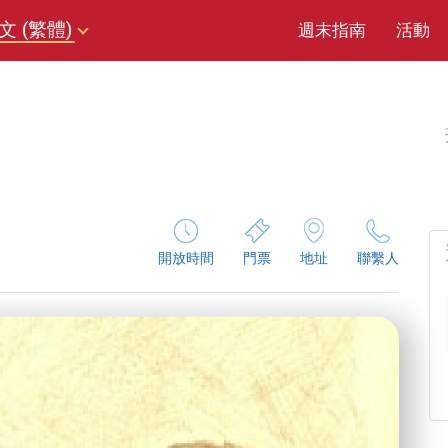
文 (繁體)
週末指南
活動
開放時間
門票
地址
聯繫人