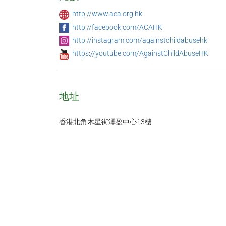
http://www.aca.org.hk
http://facebook.com/ACAHK
http://instagram.com/againstchildabusehk
https://youtube.com/AgainstChildAbuseHK
地址
香港北角木星街澤盈中心13樓