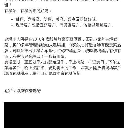
甜！
有機菜、有機蔬果的好處︰
健康、營養高、防癌、美容、瘦身及新鮮好味。
現時客戶包括直銷客戶、導賞團客戶、餐廳及農墟客戶。
農場主人阿榮在2010年底毅然放棄高薪厚職，回到老家的農場種
菜，將20多年管理經驗融入農場裡。阿榮决心打造香港有機蔬菜品
牌，同時又推出手機 App 吸引忙碌中產訂菜，現時農場產品有價有
市，為香港農業殺出了一條新血路。
農場星期一至五朝早六點開始運作，早上摘菜、打理農田，下午送
菜給客戶，晚上接訂單、規劃明天的工作。 星期六開放農場給客戶
認識有機耕種，星期日到農墟推廣有機蔬菜。
相片：歐羅有機農場