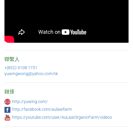
聯繫人
+(852) 9108 1731
yuwingwong@yahoo.com.hk
鏈接
http://yuwing.com/
http://facebook.com/aulawfarm
https://youtube.com/user/AuLawOrganicFarm/videos