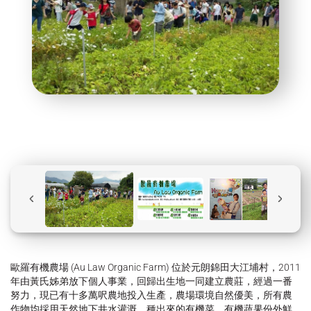
歐羅有機農場 (Au Law Organic Farm) 位於元朗錦田大江埔村，2011
年由黃氏姊弟放下個人事業，回歸出生地一同建立農莊，經過一番
努力，現已有十多萬呎農地投入生產，農場環境自然優美，所有農
作物均採用天然地下井水灌溉，種出來的有機菜、有機蔬果份外鮮