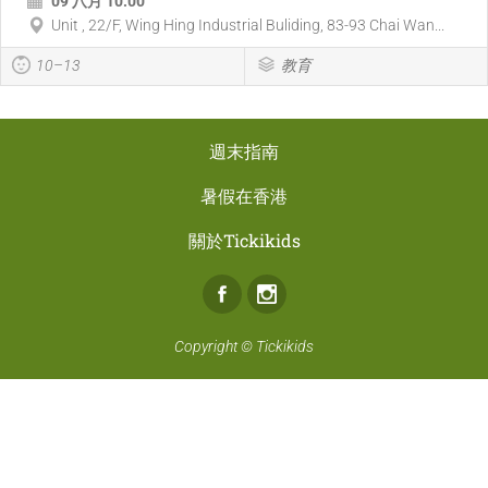
09 八月 10:00
Unit , 22/F, Wing Hing Industrial Buliding, 83-93 Chai Wan...
10–13
教育
週末指南
暑假在香港
關於Tickikids
Facebook
Instagram
Copyright ©
Tickikids