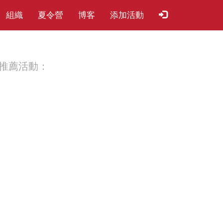
組織
夏​令​營
博客
添加活動
推薦活動：