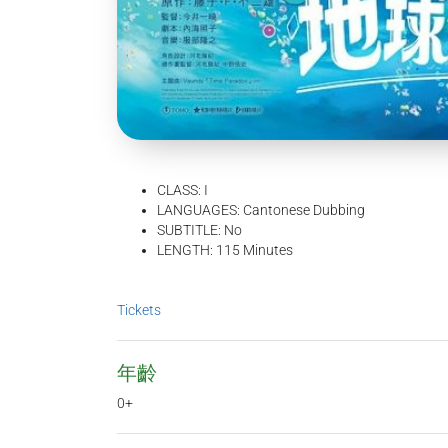
CLASS: I
LANGUAGES: Cantonese Dubbing
SUBTITLE: No
LENGTH: 115 Minutes
Tickets
年齡
0+