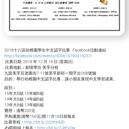
2018十八區幼稚園學生中文認字比賽 Facebook活動連結
http://facebook.com/events/500615790414237/
比賽日期: 2018 年 12 月 16 日 (星期日)
比賽地點︰創憶學坊 美孚分校
九龍美孚百老匯街7-11號美孚新邨一期平台26B號舖
目的︰舉行幼稚園中文認字比賽，讓小朋友展現中文學習成果。
組別︰
15年大B組 15年細B組
14年大B組 14年細B組
13年大B組 13年細B組
費用︰港幣200元
早鳥優惠(港幣150元)限11月16日前報名
比賽章程︰
http://bit.ly/2QYmHDD
✍即時線上報名︰
http://bit.ly/2JeEyDw