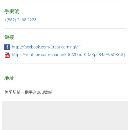
手機號
+(852) 2468 2238
鏈接
http://facebook.com/CreatlearningMF
https://youtube.com/channel/UCMDndrKDZXp984aEV5OKCtQ
地址
美孚新邨一期平台26B號舖