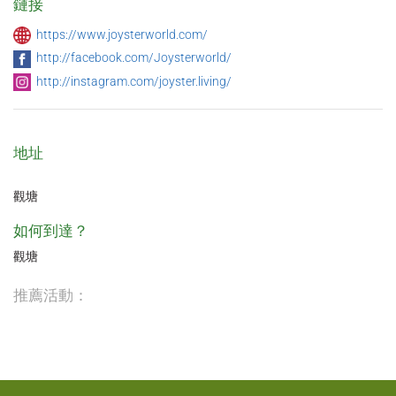
鏈接
https://www.joysterworld.com/
http://facebook.com/Joysterworld/
http://instagram.com/joyster.living/
地址
觀塘
如何到達？
觀塘
推薦活動：