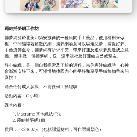
繩結
捕夢網工作坊
捕夢網源於北美印第安族裔的一種民間手工藝品，使用柳樹來做
框，中間編織著鬆散的網，捕夢網喻意可以驅走惡夢，捕捉好夢。
手藝流傳至今，捕夢網有祈求平安，帶來好運及追求夢想達成之意
義。 親手做一個捕夢網，送一連串祝福及好運給自己或摯友。
靜心編織，是一個自我探索及了解的過程，當你專注編織時，心神
會漸漸安靜下來，可慢慢地找回內心的平靜和享受手織飾物帶來的
喜悅！
適合任何成人參與，不需任何工藝經驗
活動內容：(2小時)
課堂內容：
Macrame 基本繩結打法
繩結捕夢網1個
費用：HK$460/人（包括課堂材料，可自選繩顏色）