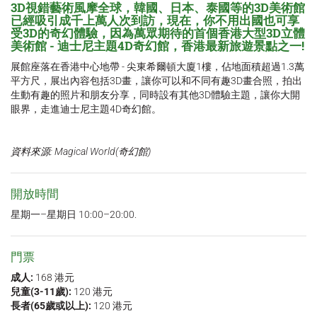
3D視錯藝術風摩全球，韓國、日本、泰國等的3D美術館
已經吸引成千上萬人次到訪，現在，你不用出國也可享
受3D的奇幻體驗，因為萬眾期待的首個香港大型3D立體
美術館 - 迪士尼主題4D奇幻館，香港最新旅遊景點之一!
展館座落在香港中心地帶 - 尖東希爾頓大廈1樓，佔地面積超過1.3萬
平方尺，展出內容包括3D畫，讓你可以和不同有趣3D畫合照，拍出
生動有趣的照片和朋友分享，同時設有其他3D體驗主題，讓你大開
眼界，走進迪士尼主題4D奇幻館。
資料來源: Magical World(奇幻館)
開放時間
星期一–星期日 10:00–20:00.
門票
成人:
168 港元
兒童(3-11歲):
120 港元
長者(65歲或以上):
120 港元