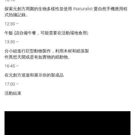
探索元創方周圍的生物多樣性並使用 INaturalist 愛自然手機應用程
式拍攝記錄。
12:30 –
午飯 (請自備午餐，可能需要在活動場地食用)
13:30 –
分小組進行巨型動物製作，利用木材和紙張製
作異想天開或是有如實物的紙動物。
16:45 –
在元創方巡遊和展示你的製成品
17:00 –
活動結束