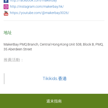
http://facebook.com/makerbay
http://instagram.com/makerbay.hk/
https://youtube.com/@makerbay3026/
地址
MakerBay PMQ Branch, Central Hong Kong Unit 508, Block B, PMQ,
35 Aberdeen Street
推薦活動：
Tikikids.香港
週末指南