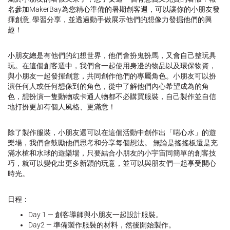
名參加MakerBay為您精心準備的暑期創客週，可以讓你的小朋友發
揮創意, 學習分享，並透過動手做展示他們的想像力發掘他們的興
趣！
小朋友總是有他們的幻想世界，他們會扮鬼扮馬，又會自己整玩具
玩。在這個創客週中，我們會一起使用身邊的物品以及環保物資，
與小朋友一起發揮創意，共同創作他們的專屬角色。小朋友可以扮
演任何人或任何想像到的角色，從中了解他們內心希望成為的角
色，想扮演一隻動物或卡通人物都不必購買服裝，自己製作並自信
地打扮更加有個人風格、更滿意！
除了製作服裝，小朋友還可以在這個活動中創作出「啱心水」的遊
樂場，我們會鼓勵他們思考和分享每個想法。 無論是搖搖板還是充
滿水槍和水球的遊樂場，只要結合小朋友的小宇宙同簡單的創客技
巧，就可以變化出更多新穎的玩意，並可以與朋友們一起享受開心
時光。
日程：
Day 1 — 創客導師與小朋友一起設計服裝。
Day2 — 準備製作服裝的材料，然後開始製作。