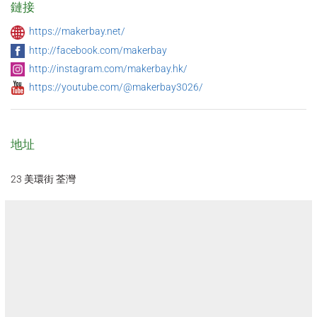
鏈接
https://makerbay.net/
http://facebook.com/makerbay
http://instagram.com/makerbay.hk/
https://youtube.com/@makerbay3026/
地址
23 美環街 荃灣