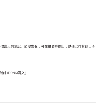
。
告假當天的筆記。如需告假，可在報名時提出，以便安排其他日子
5號鋪 (DONKI再入）