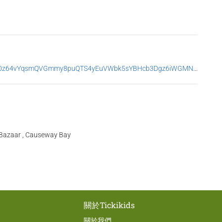
vYqsmQVGmmy8puQTS4yEuVWbk5sYBHcb3Dgz6iWGMN2xoynCR2qMkXhP4LdPMl
s Bazaar , Causeway Bay
關於Tickikids
關於我們