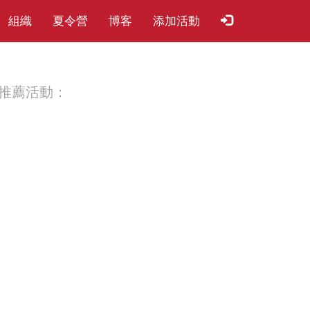
組織
夏​令​營
博客
添加活動
推薦活動：