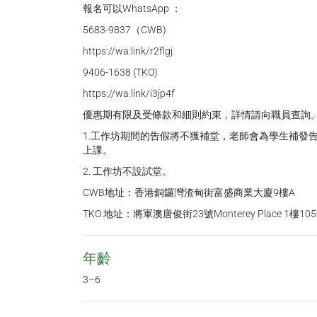
報名可以WhatsApp ：
5683-9837（CWB)
https://wa.link/r2flgj
9406-1638 (TKO)
https://wa.link/i3jp4f
優惠期有限及受條款和細則約束，詳情請向職員查詢
1.工作坊期間的告假將不獲補堂，老師會為學生補發
上課。
2. 工作坊不設試堂。
CWB地址：香港銅鑼灣渣甸街富盛商業大廈9樓A
TKO 地址：將軍澳唐俊街23號Monterey Place 1樓10
年齡
3–6