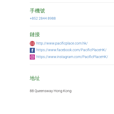
手機號
+852 2844 8988
鏈接
http://www.pacificplace.com.hk/
https://www.facebook.com/PacificPlaceHK/
https://www.instagram.com/PacificPlaceHK/
地址
88 Queensway Hong Kong