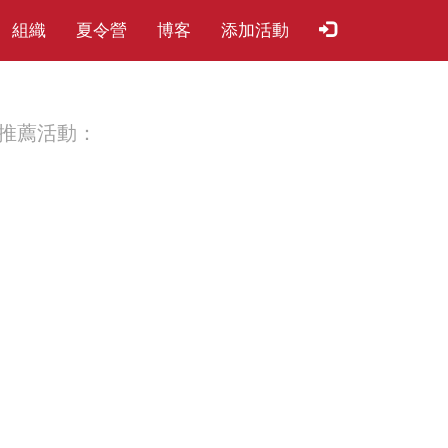
組織
夏​令​營
博客
添加活動
推薦活動：