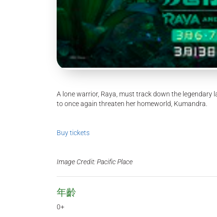
A lone warrior, Raya, must track down the legendary la
to once again threaten her homeworld, Kumandra.
Buy tickets
Image Credit: Pacific Place
年齡
0+