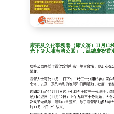
康樂及文化事務署（康文署）11月11
光下＠大埔海濱公園」，延續慶祝香
屆時公園將變作露營營地和嘉年華會會場，參加者在
樂趣。
露營人士可於11月11日下午二時三十分開始參加園
念塔，以及一系列精彩的晚間和日間活動，歡度一個
晚間活動於11月11日晚上七時至十時三十分舉行，
動則於翌日（11月12日）上午九時三十分開始，大
及親子遊戲等，活動非常豐富。除了露營活動參加者
於11月12日中午結束。