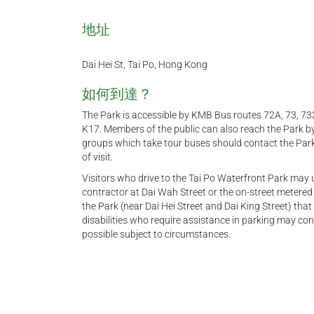
地址
Dai Hei St, Tai Po, Hong Kong
如何到達？
The Park is accessible by KMB Bus routes 72A, 73, 7
K17. Members of the public can also reach the Park b
groups which take tour buses should contact the Park 
of visit.
Visitors who drive to the Tai Po Waterfront Park may u
contractor at Dai Wah Street or the on-street metered 
the Park (near Dai Hei Street and Dai King Street) t
disabilities who require assistance in parking may cont
possible subject to circumstances.