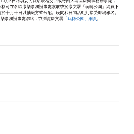
至10月5日將填妥的報名表格交回或寄回大埔區康樂事務辦事處，
表格可在各區康樂事務辦事處索取或於康文署「玩轉公園」網頁下
將於十月十日以抽籤方式分配。晚間和日間活動則接受即場報名。
區康樂事務辦事處聯絡，或瀏覽康文署
「玩轉公園」網頁
。