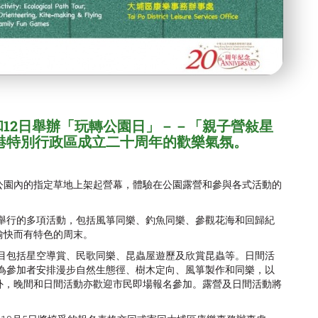
和12日舉辦「玩轉公園日」－－「親子營敍星
港特別行政區成立二十
周年的歡樂氣氛。
公園內的指定草地上架起營幕，體驗在公園露營和參與各式活動的
內舉行的多項活動，包括風箏同樂、釣魚同樂、參觀花海和回歸紀
愉快而有特色的周末。
節目包括星空導賞、民歌同樂、昆蟲屋遊歷及欣賞昆蟲等。日間活
會為參加者安排漫步自然生態徑、樹木定向、風箏製作和同樂，以
外，晚間和日間活動亦歡迎市民即場報名參加。露營及日間活動將