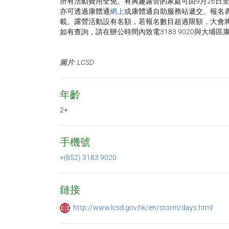
所有活動費用全免。有興趣露營的家庭可由9月26日
亦可透過康體通
網上
或康體通自助服務站遞交。報名
載。露營活動設有名額，若報名數目超過限額，大會
如有查詢，請在辦公時間內致電3183 9020與大埔
圖片: LCSD
年齡
2+
手機號
+(852) 3183 9020
鏈接
http://www.lcsd.gov.hk/en/storm/days.html