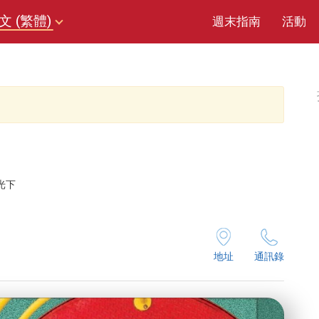
文 (繁體)
週末指南
活動
光下
地址
通訊錄