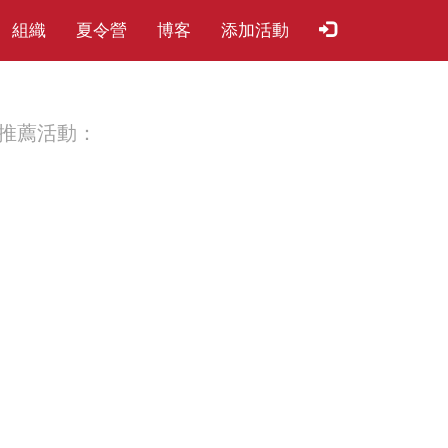
組織
夏​令​營
博客
添加活動
推薦活動：