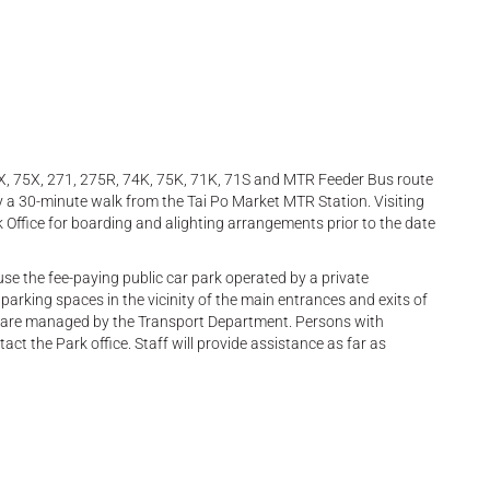
3X, 75X, 271, 275R, 74K, 75K, 71K, 71S and MTR Feeder Bus route
y a 30-minute walk from the Tai Po Market MTR Station. Visiting
Office for boarding and alighting arrangements prior to the date
se the fee-paying public car park operated by a private
parking spaces in the vicinity of the main entrances and exits of
hat are managed by the Transport Department. Persons with
act the Park office. Staff will provide assistance as far as