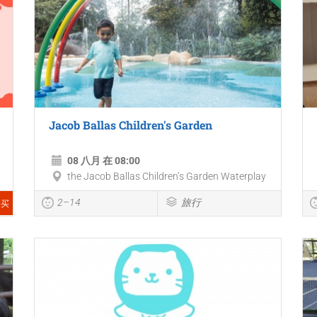
Jacob Ballas Children's Garden
08 八月 在 08:00
the Jacob Ballas Children’s Garden Waterplay
2–14
旅行
购买