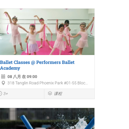
Ballet Classes @ Performers Ballet
Academy
08 八月 在 09:00
318 Tanglin Road Phoenix Park #01-55 Bloc...
3+
课程