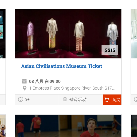
S$15
Asian Civilisations Museum Ticket
08 八月 在 09:00
1 Empress Place Singapore River, South S17...
3+
特价活动
购买