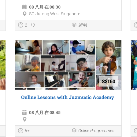
08 八月 在 08:30
SG Jurong West Singapore
2–13
运动
S$160
Online Lessons with Juzmusic Academy
08 八月 在 08:45
5+
Online Programmes