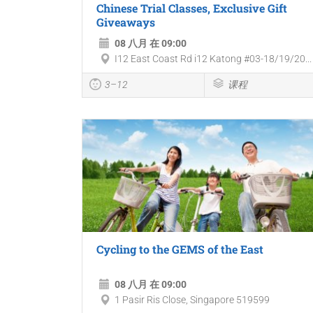
Chinese Trial Classes, Exclusive Gift
Giveaways
08 八月 在 09:00
I12 East Coast Rd i12 Katong #03-18/19/20...
3–12
课程
Cycling to the GEMS of the East
08 八月 在 09:00
1 Pasir Ris Close, Singapore 519599