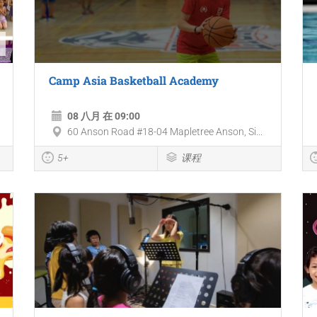
Camp Asia Basketball Academy
08 八月 在 09:00
60 Anson Road #18-04 Mapletree Anson, Si...
5+
课程