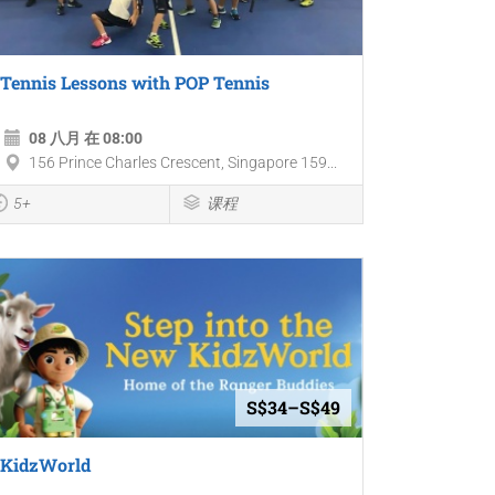
Tennis Lessons with POP Tennis
08 八月 在 08:00
156 Prince Charles Crescent, Singapore 159...
5+
课程
S$34–S$49
KidzWorld