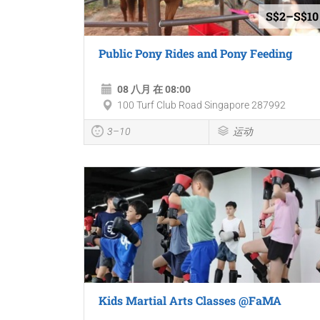
S$2–S$10
Public Pony Rides and Pony Feeding
08 八月 在 08:00
100 Turf Club Road Singapore 287992
3–10
运动
Kids Martial Arts Classes @FaMA