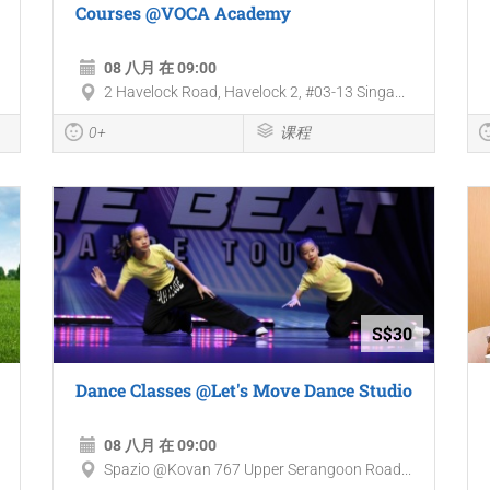
Courses @VOCA Academy
08 八月 在 09:00
2 Havelock Road, Havelock 2, #03-13 Singa...
0+
课程
S$30
Dance Classes @Let's Move Dance Studio
08 八月 在 09:00
Spazio @Kovan 767 Upper Serangoon Road...