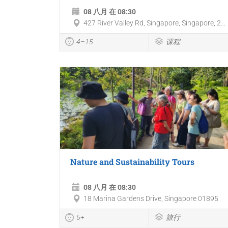
08 八月 在 08:30
427 River Valley Rd, Singapore, Singapore, 2...
4–15
课程
Nature and Sustainability Tours
08 八月 在 08:30
18 Marina Gardens Drive, Singapore 01895
5+
旅行