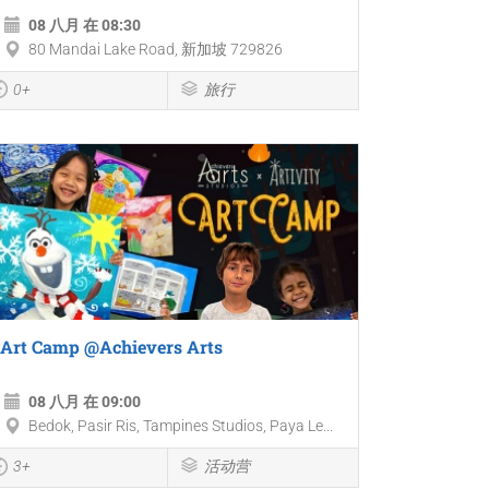
08 八月 在 08:30
80 Mandai Lake Road, 新加坡 729826
0+
旅行
Art Camp @Achievers Arts
08 八月 在 09:00
Bedok, Pasir Ris, Tampines Studios, Paya Le...
3+
活动营