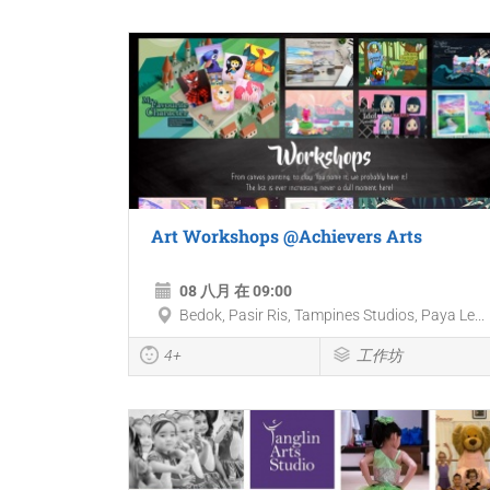
Art Workshops @Achievers Arts
08 八月 在 09:00
Bedok, Pasir Ris, Tampines Studios, Paya Le...
4+
工作坊