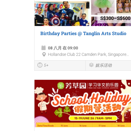
S$300–S$600
Birthday Parties @ Tanglin Arts Studio
08 八月 在 09:00
Hollandse Club 22 Camden Park, Singapore...
5+
娱乐活动