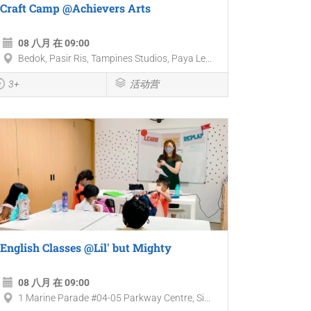
Craft Camp @Achievers Arts
08 八月 在 09:00
Bedok, Pasir Ris, Tampines Studios, Paya Le...
3+
活动营
English Classes @Lil' but Mighty
08 八月 在 09:00
1 Marine Parade #04-05 Parkway Centre, Si...