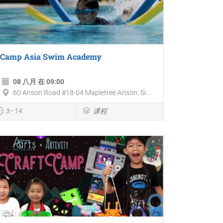
Camp Asia Swim Academy
08 八月 在 09:00
60 Anson Road #18-04 Mapletree Anson, Si...
3–14
课程