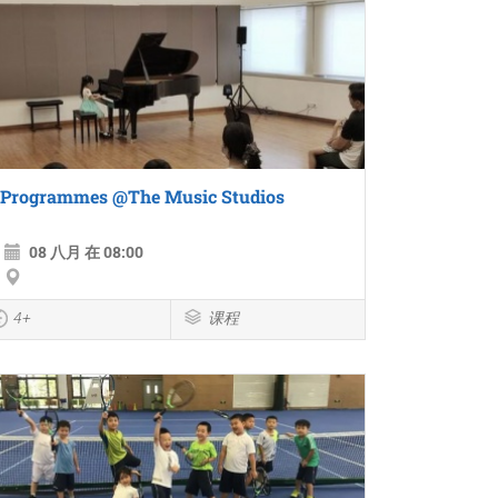
Programmes @The Music Studios
08 八月 在 08:00
4+
课程