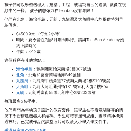
孩子們可以學習機械人，建築，工程，或編寫自己的遊戲 - 就像在視
頻中的一樣。 孩子的想像力在Techbob沒有界限！
他們在北角，海怡半島，元朗，九龍灣及大角咀中心均提供特別早
鳥優惠。
$4500 9堂 （每堂2小時）
時間︰夏令營在7至8月期間舉行。請與TechBob Academy預
約上課時間
年齡：8-12歲
這個程序在其他地點:︰
海怡半島
︰鴨脷洲海怡東商場3樓307號舖
北角
︰北角和富薈商場地庫B49號鋪
九龍灣
︰九龍灣牛頭角道77號淘大商場2樓S100號舖
大角咀
︰九龍大角咀通州街131 號宜利大廈2 樓B 室
元朗
︰元朗秀富街55號元朗中心2樓203號舖
每班最多6名學生。
他們專門為年幼孩子設計的教育套件，讓學生在不看電腦屏幕的情
況下學習構建機器人和編碼。學生可培養邏輯思維、團隊精神和溝
通技巧。已完成作品的課堂照片可以放入小學入學文件中。
香港兒童夏令營2018年