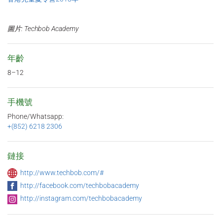
圖片
: Techbob Academy
年齡
8–12
手機號
Phone/Whatsapp:
+(852) 6218 2306
鏈接
http://www.techbob.com/#
http://facebook.com/techbobacademy
http://instagram.com/techbobacademy