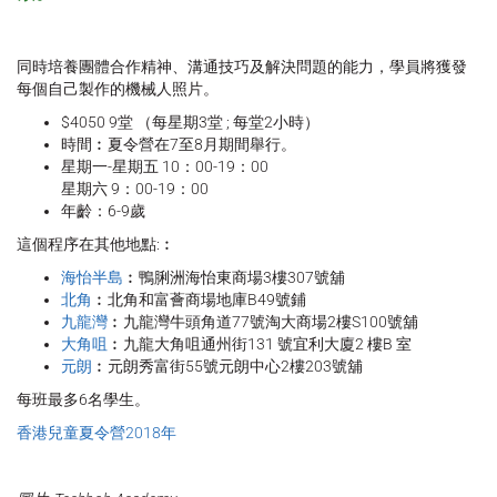
同時培養團體合作精神、溝通技巧及解決問題的能力，學員將獲發
每個自己製作的機械人照片。
$4050 9堂 （每星期3堂 ; 每堂2小時）
時間︰夏令營在7至8月期間舉行。
星期一-星期五 10：00-19：00
星期六 9：00-19：00
年齡：6-9歲
這個程序在其他地點:︰
海怡半島
︰鴨脷洲海怡東商場3樓307號舖
北角
︰北角和富薈商場地庫B49號鋪
九龍灣
︰九龍灣牛頭角道77號淘大商場2樓S100號舖
大角咀
︰九龍大角咀通州街131 號宜利大廈2 樓B 室
元朗
︰元朗秀富街55號元朗中心2樓203號舖
每班最多6名學生。
香港兒童夏令營2018年