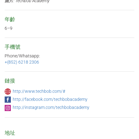
圖片: Techbob Academy
年齡
6–9
手機號
Phone/Whatsapp:
+(852) 6218 2306
鏈接
http://www.techbob.com/#
http://facebook.com/techbobacademy
http://instagram.com/techbobacademy
地址