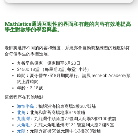
Mathletics通過互動性的界面和有趣的內容有效地提高
學生對數學的學習興趣。
老師將選擇不同的內容和難度，系統亦會自動調整練習的難度以符
合每個學生的學習進展。
九折早鳥優惠！優惠期至6月20日
$4500 18堂 （每星期3堂 ; 每堂1小時）
時間︰夏令營在7至8月期間舉行。請與TechBob Academy預
約上課時間
年齡：3-18歲
這個程序在其他地點:
海怡半島
︰鴨脷洲海怡東商場3樓307號舖
北角
︰北角和富薈商場地庫B49號鋪
九龍灣
︰九龍灣牛頭角道77號淘大商場2樓S100號舖
大角咀
︰九龍大角咀通州街131 號宜利大廈2 樓B 室
元朗
︰元朗秀富街55號元朗中心2樓203號舖