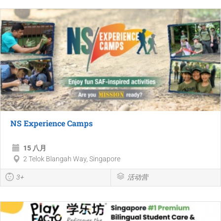
NS Experience Camps
15 八月
2 Telok Blangah Way, Singapore
3+
活动营