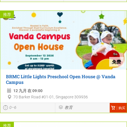
推荐
免费
BRMC Little Lights Preschool Open House @ Vanda
Campus
12 九月 在 09:00
70 Barker Road #01-01, Singapore 309936
0–6
教育
购买
推荐