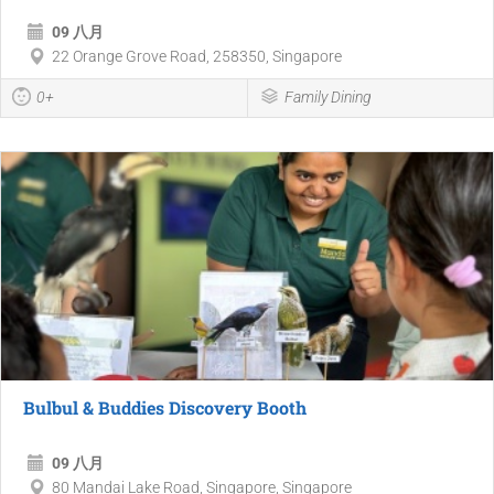
09 八月
22 Orange Grove Road, 258350, Singapore
0+
Family Dining
Bulbul & Buddies Discovery Booth
09 八月
80 Mandai Lake Road, Singapore, Singapore