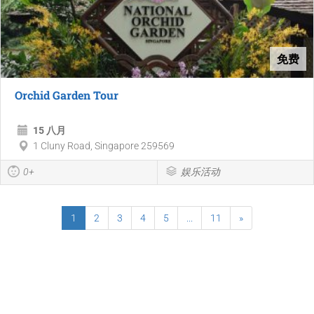
免费
Orchid Garden Tour
15 八月
1 Cluny Road, Singapore 259569
0+
娱乐活动
1
2
3
4
5
...
11
»