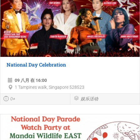
National Day Celebration
09 八月 在 16:00
1 Tampines walk, Singapore 528523
0+
娱乐活动