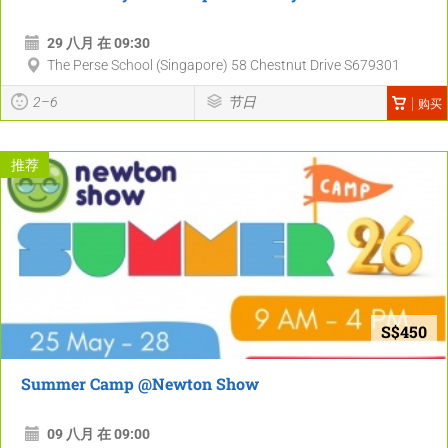
29 八月 在 09:30
The Perse School (Singapore) 58 Chestnut Drive S679301
2–6
节日
购买
推荐
S$450
Summer Camp @Newton Show
09 八月 在 09:00