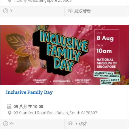
1 Cluny Road, Singapore 259569
0+
娱乐活动
Inclusive Family Day
09 八月 在 10:00
93 Stamford Road Bras Basah, South S178897
3+
工作坊