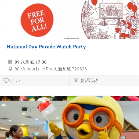
National Day Parade Watch Party
09 八月 在 17:30
80 Mandai Lake Road, 新加坡 729826
3–17
娱乐活动