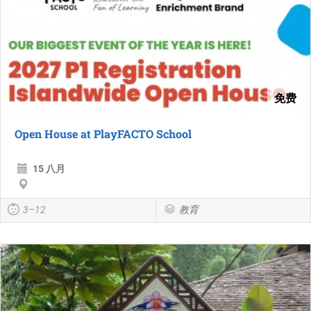
免费
Open House at PlayFACTO School
15 八月
3–12
教育