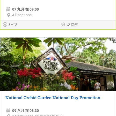
07 九月 在 09:00
All locations
3–12
活动营
National Orchid Garden National Day Promotion
09 八月 在 08:30