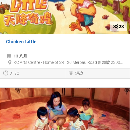
S$28
Chicken Little
13 八月
KC Arts Centre - Home of SRT 20 Merbau Road 新加坡 2390...
3–12
演出