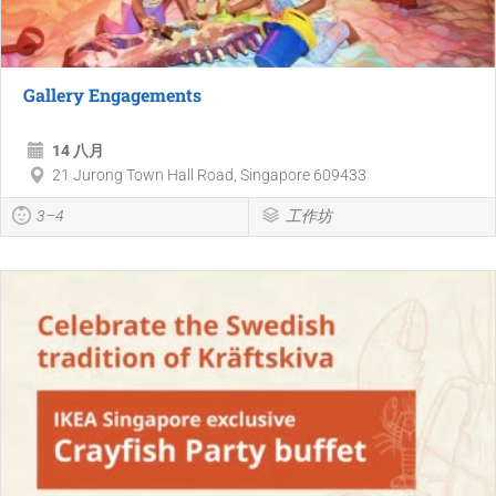
Gallery Engagements
14 八月
21 Jurong Town Hall Road, Singapore 609433
3–4
工作坊