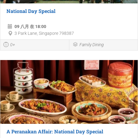
National Day Special
09 八月 在 18:00
3 Park Lane, Singapore 798387
0+
Family Dining
A Peranakan Affair: National Day Special