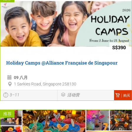
S$390
Holiday Camps @Alliance Française de Singapour
09 八月
1 Sarkies Road, Singapore 258130
3–11
活动营
购买
推荐