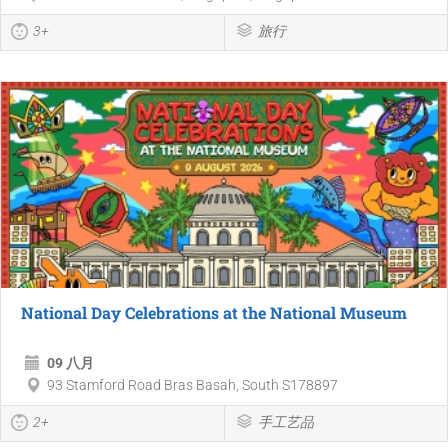
3+
旅行
National Day Celebrations at the National Museum
09 八月
93 Stamford Road Bras Basah, South S178897
2+
手工艺品