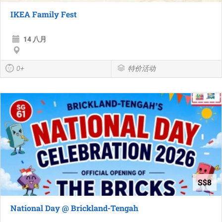
IKEA Family Fest
14 八月
0+
特价活动
S$8
National Day @ Brickland-Tengah