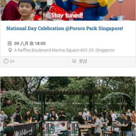
National Day Celebration @Pororo Park Singapore!
09 八月 在 18:00
6 Raffles Boulevard Marina Square #02-29, Singapore
0+
节日