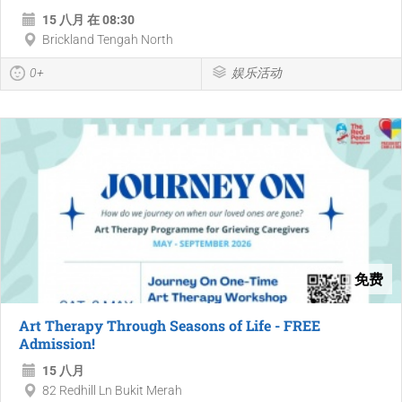
15 八月 在 08:30
Brickland Tengah North
0+
娱乐活动
免费
Art Therapy Through Seasons of Life - FREE
Admission!
15 八月
82 Redhill Ln Bukit Merah