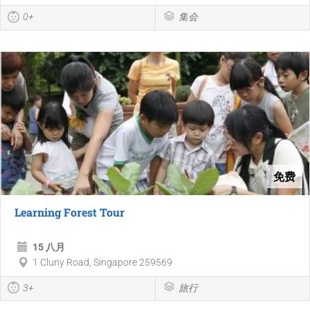
0+
集会
免费
Learning Forest Tour
15 八月
1 Cluny Road, Singapore 259569
3+
旅行