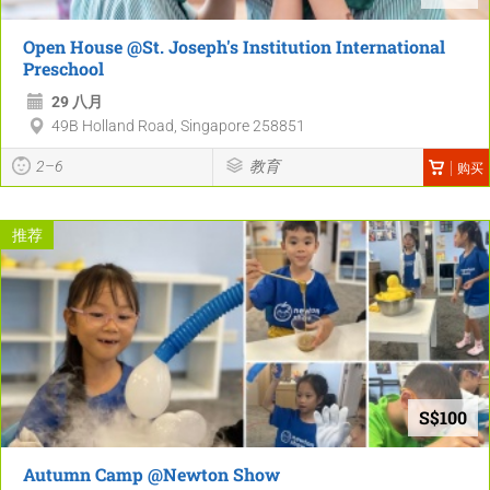
Open House @St. Joseph's Institution International
Preschool
29 八月
49B Holland Road, Singapore 258851
2–6
教育
购买
推荐
S$100
Autumn Camp @Newton Show