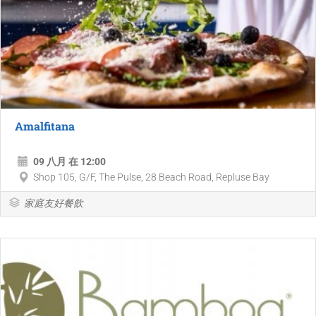
Amalfitana
09 八月 在 12:00
Shop 105, G/F, The Pulse, 28 Beach Road, Repluse Bay
家庭友好餐飲