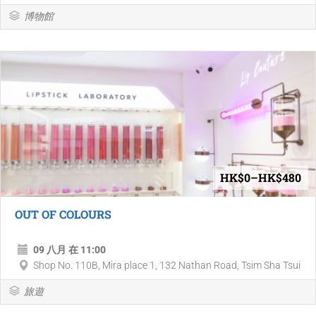
博物館
HK$0–HK$480
OUT OF COLOURS
09 八月 在 11:00
Shop No. 110B, Mira place 1, 132 Nathan Road, Tsim Sha Tsui
旅遊