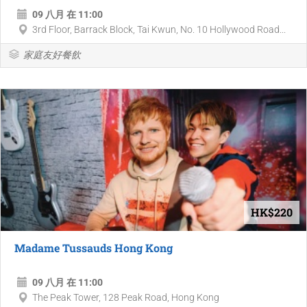
09 八月 在 11:00
3rd Floor, Barrack Block, Tai Kwun, No. 10 Hollywood Road...
家庭友好餐飲
HK$220
Madame Tussauds Hong Kong
09 八月 在 11:00
The Peak Tower, 128 Peak Road, Hong Kong