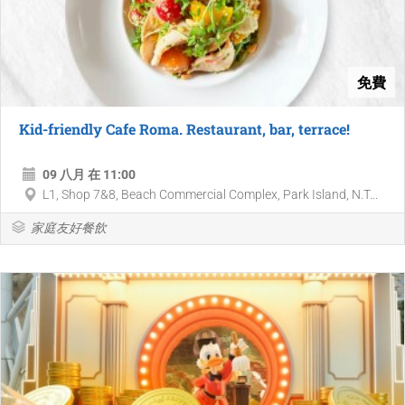
免費
Kid-friendly Cafe Roma. Restaurant, bar, terrace!
09 八月 在 11:00
L1, Shop 7&8, Beach Commercial Complex, Park Island, N.T...
家庭友好餐飲