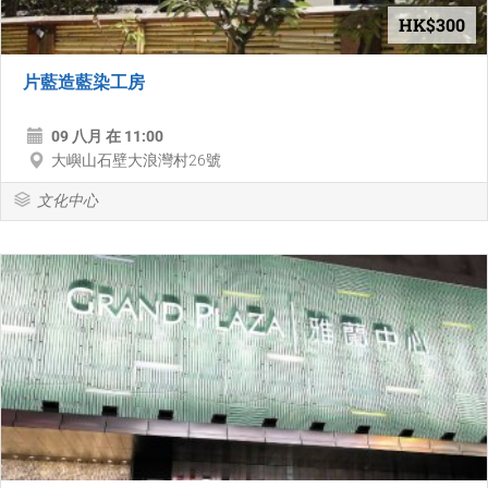
HK$300
片藍造藍染工房
09 八月 在 11:00
大嶼山石壁大浪灣村26號
文化中心