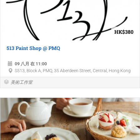
HK$380
513 Paint Shop @ PMQ
09 八月 在 11:00
S513, Block A, PMQ, 35 Aberdeen Street, Central, Hong Kong
美術工作室