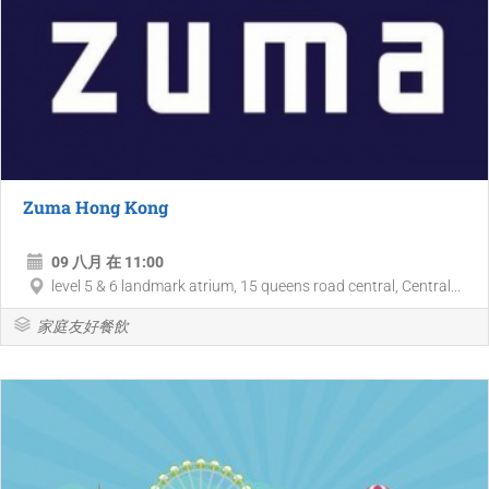
Zuma Hong Kong
09 八月 在 11:00
level 5 & 6 landmark atrium, 15 queens road central, Central...
家庭友好餐飲