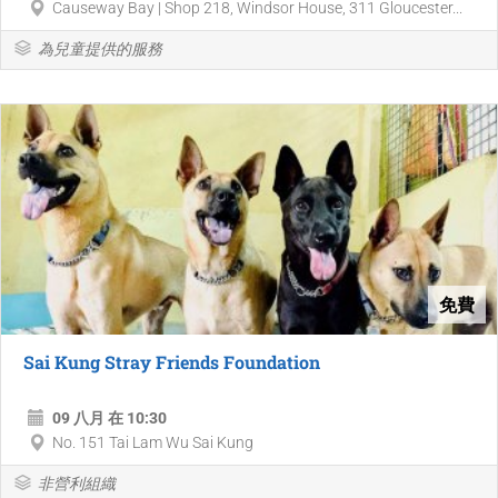
Causeway Bay | Shop 218, Windsor House, 311 Gloucester...
為兒童提供的服務
免費
Sai Kung Stray Friends Foundation
09 八月 在 10:30
No. 151 Tai Lam Wu Sai Kung
非營利組織