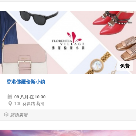
免費
香港佛羅倫斯小鎮
09 八月 在 10:30
100 葵昌路 葵涌
購物廣場