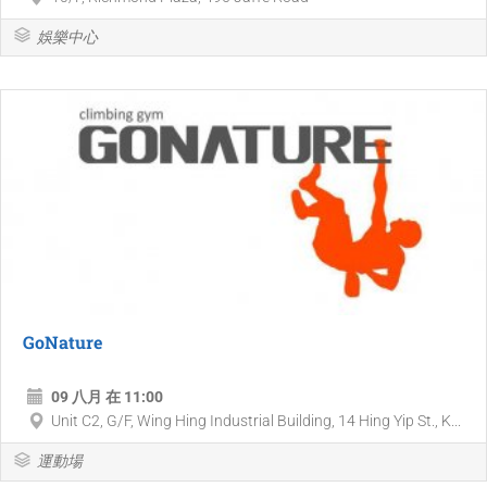
娛樂中心
GoNature
09 八月 在 11:00
Unit C2, G/F, Wing Hing Industrial Building, 14 Hing Yip St., K...
運動場