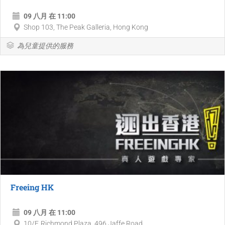
09 八月 在 11:00
Shop 103, The Peak Galleria, Hong Kong
為兒童提供的服務
Freeing HK
09 八月 在 11:00
10/F, Richmond Plaza, 496 Jaffe Road