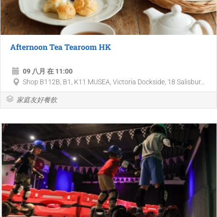
Afternoon Tea Tearoom HK
09 八月 在 11:00
Shop B112B, B1, K11 MUSEA, Victoria Dockside, 18 Salisbur...
家庭友好餐飲