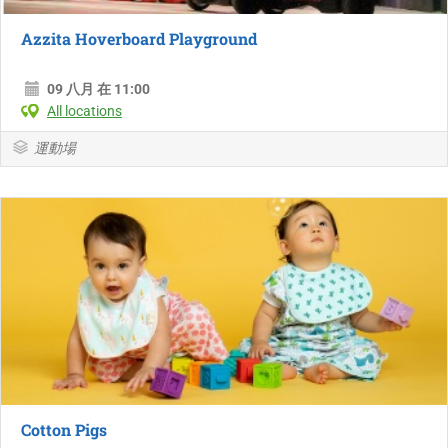
Azzita Hoverboard Playground
09 八月 在 11:00
All locations
運動場
Cotton Pigs