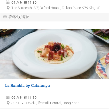
09 八月 在 11:30
The Sixteenth, 2/F, Oxford House, Taikoo Place, 979 King's R...
家庭友好餐飲
La Rambla by Catalunya
09 八月 在 11:30
3071 - 73 Level 3, ifc mall, Central, Hong Kong