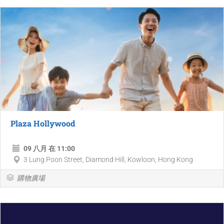
Plaza Hollywood
09 八月 在 11:00
3 Lung Poon Street, Diamond Hill, Kowloon, Hong Kong
購物廣場