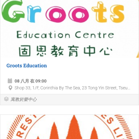
Groots Education
08 八月 在 09:00
Shop 33, 1/F, Corinthia By The Sea, 23 Tong Yin Street, Tseu...
寓教於樂中心