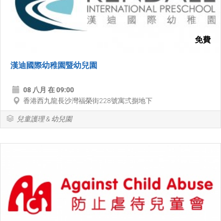
免費
漢迪國際幼稚園暨幼兒園
08 八月 在 09:00
香港西九龍長沙灣福榮街228號寓弍捌地下
兒童護理 & 幼兒園