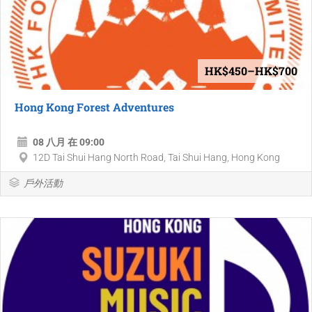
HK$450–HK$700
Hong Kong Forest Adventures
08 八月 在 09:00
12D Tai Shui Hang North Road, Tai Shui Hang, Hong Kong
戶外活動