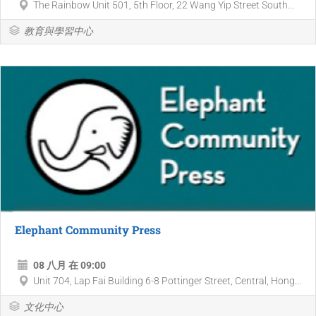
The Rainbow Unit 501, 5th Floor, 22 Wang Yip Street South...
教育與學習中心
Elephant Community Press
08 八月 在 09:00
Unit 704, Lap Fai Building 6-8 Pottinger Street, Central, Hong...
文化中心