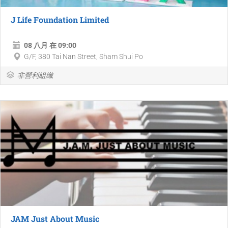
J Life Foundation Limited
08 八月 在 09:00
G/F, 380 Tai Nan Street, Sham Shui Po
非營利組織
JAM Just About Music