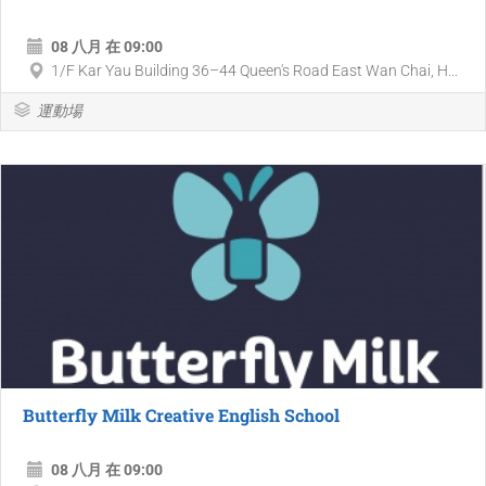
08 八月 在 09:00
1/F Kar Yau Building 36–44 Queen's Road East Wan Chai, H...
運動場
Butterfly Milk Creative English School
08 八月 在 09:00