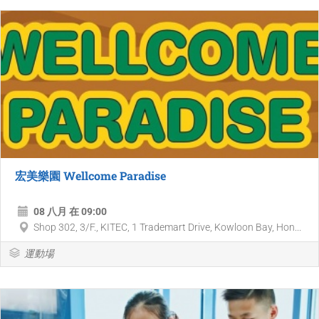
宏美樂園 Wellcome Paradise
08 八月 在 09:00
Shop 302, 3/F., KITEC, 1 Trademart Drive, Kowloon Bay, Hon...
運動場