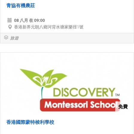
青協有機農莊
08 八月 在 09:00
香港新界元朗八鄉河背水塘家樂徑1號
旅遊
免費
香港國際蒙特梭利學校