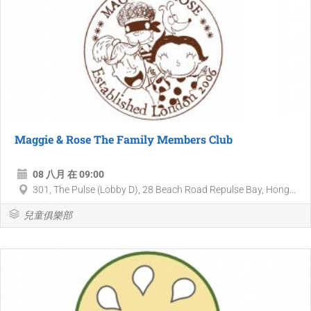
Maggie & Rose The Family Members Club
08 八月 在 09:00
301, The Pulse (Lobby D), 28 Beach Road Repulse Bay, Hong...
兒童俱樂部