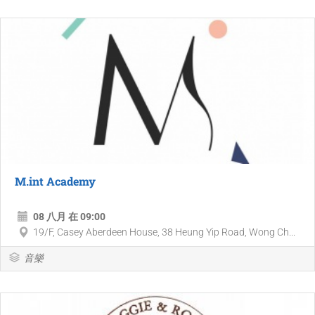
M.int Academy
08 八月 在 09:00
19/F, Casey Aberdeen House, 38 Heung Yip Road, Wong Ch...
音樂