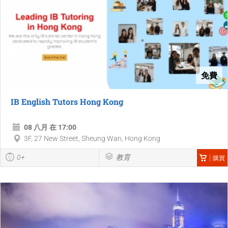
免費
IB English Tutors Hong Kong
08 八月 在 17:00
3F, 27 New Street, Sheung Wan, Hong Kong
0+
教育
購買