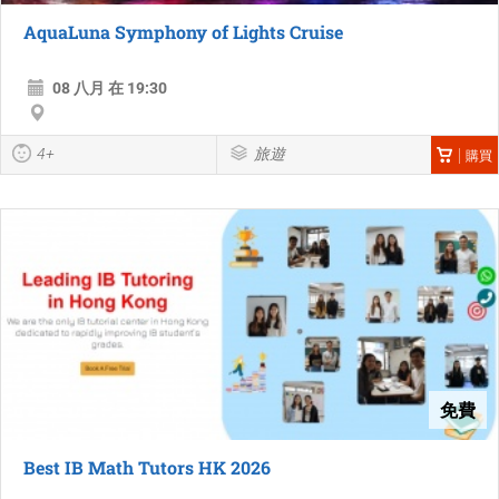
AquaLuna Symphony of Lights Cruise
08 八月 在 19:30
4+
旅遊
購買
免費
Best IB Math Tutors HK 2026