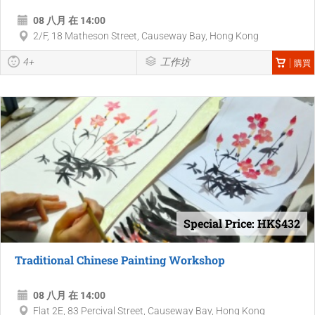
08 八月 在 14:00
2/F, 18 Matheson Street, Causeway Bay, Hong Kong
4+
工作坊
購買
Special Price: HK$432
Traditional Chinese Painting Workshop
08 八月 在 14:00
Flat 2E, 83 Percival Street, Causeway Bay, Hong Kong