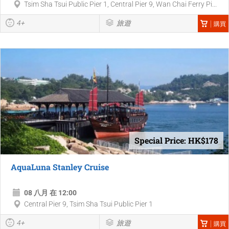
Tsim Sha Tsui Public Pier 1, Central Pier 9, Wan Chai Ferry Pi...
4+
旅遊
購買
Special Price: HK$178
AquaLuna Stanley Cruise
08 八月 在 12:00
Central Pier 9, Tsim Sha Tsui Public Pier 1
4+
旅遊
購買