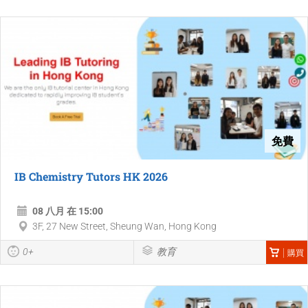
免費
IB Chemistry Tutors HK 2026
08 八月 在 15:00
3F, 27 New Street, Sheung Wan, Hong Kong
0+
教育
購買