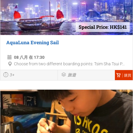
Special Price: HK$141
AquaLuna Evening Sail
08 八月 在 17:30
Choose from two different boarding points: Tsim Sha Tsui P...
3+
旅遊
購買