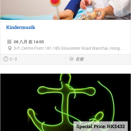
Kindermusik
08 八月 在 14:00
3/F, Centre Point 181-185 Gloucester Road Wanchai, Hong...
0–3
音樂
Special Price: HK$432