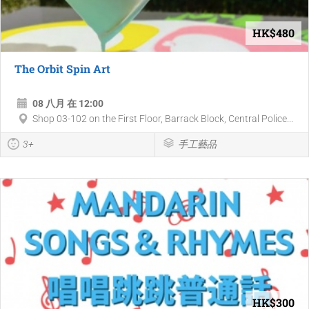
HK$480
The Orbit Spin Art
08 八月 在 12:00
Shop 03-102 on the First Floor, Barrack Block, Central Police...
3+
手工藝品
HK$300