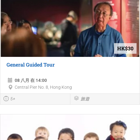
HK$30
General Guided Tour
08 八月 在 14:00
Central Pier No. 8, Hong Kong
5+
旅遊