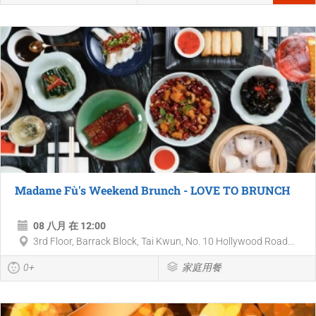
Madame Fù's Weekend Brunch - LOVE TO BRUNCH
08 八月 在 12:00
3rd Floor, Barrack Block, Tai Kwun, No. 10 Hollywood Road...
0+
家庭用餐