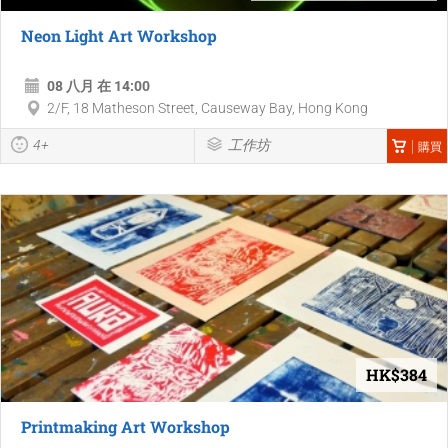
Neon Light Art Workshop
08 八月 在 14:00
2/F, 18 Matheson Street, Causeway Bay, Hong Kong
4+
工作坊
購買
HK$384
Printmaking Art Workshop