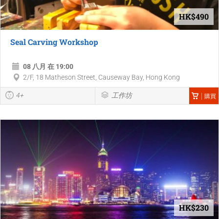
HK$490
Seal Carving Workshop
08 八月 在 19:00
2/F, 18 Matheson Street, Causeway Bay, Hong Kong
4+
工作坊
購買
HK$230