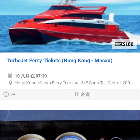
HK$160
TurboJet Ferry Tickets (Hong Kong - Macau)
10 八月 在 07:30
Hong Kong Macau Ferry Terminal, 3/F Shun Tak Centre, 200...
0+
旅遊