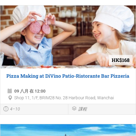
HK$168
Pizza Making at DiVino Patio-Ristorante Bar Pizzeria
09 八月 在 12:00
Shop 11, 1/F, BRIM28 No. 28 Harbour Road, Wanchai
4–10
課程