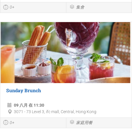
0+
集會
Sunday Brunch
09 八月 在 11:30
3071 - 73 Level 3, ifc mall, Central, Hong Kong
0+
家庭用餐