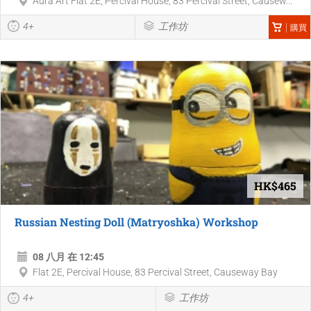
Aura Art Flat 2E, Percival House, 83 Percival Street, Causew...
4+
工作坊
購買
HK$465
Russian Nesting Doll (Matryoshka) Workshop
08 八月 在 12:45
Flat 2E, Percival House, 83 Percival Street, Causeway Bay
4+
工作坊