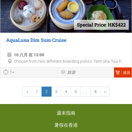
Special Price: HK$422
AquaLuna Dim Sum Cruise
10 八月 在 13:00
Choose from two different boarding points: Tsim Sha Tsui P...
1+
旅遊
購買
«
1
2
3
4
5
...
8
»
週末指南
暑假在香港