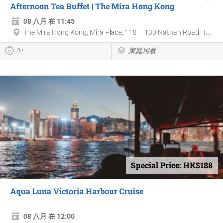
Afternoon Tea Buffet | The Mira Hong Kong
08 八月 在 11:45
The Mira Hong Kong, Mira Place, 118 – 130 Nathan Road, T...
0+
家庭用餐
Special Price: HK$188
Aqua Luna Victoria Harbour Cruise
08 八月 在 12:00