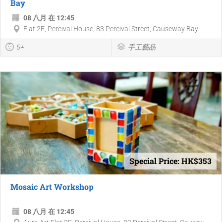
Bay
08 八月 在 12:45
Flat 2E, Percival House, 83 Percival Street, Causeway Bay
5+
手工藝品
Special Price: HK$353
Mosaic Art Workshop
08 八月 在 12:45