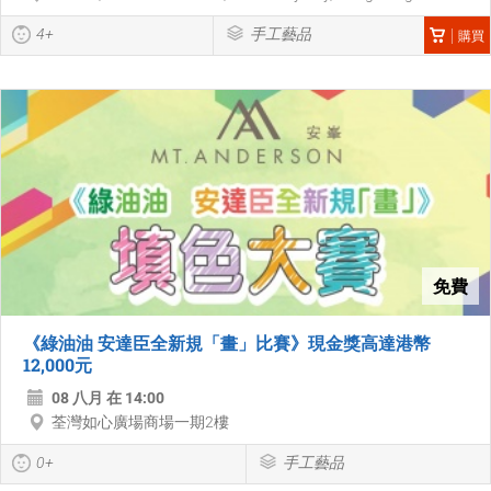
4+
手工藝品
購買
免費
《綠油油 安達臣全新規「畫」比賽》現金獎高達港幣
12,000元
08 八月 在 14:00
荃灣如心廣場商場一期2樓
0+
手工藝品