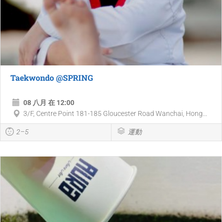
Taekwondo @SPRING
08 八月 在 12:00
3/F, Centre Point 181-185 Gloucester Road Wanchai, Hong...
2–5
運動