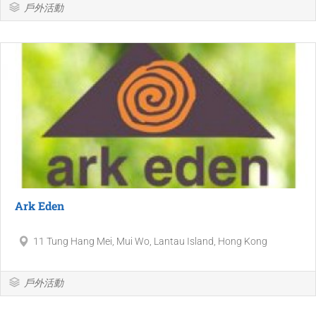
戶外活動
Ark Eden
11 Tung Hang Mei, Mui Wo, Lantau Island, Hong Kong
戶外活動