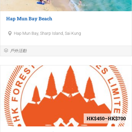
Hap Mun Bay Beach
Hap Mun Bay, Sharp Island, Sai Kung
戶外活動
HK$450–HK$700