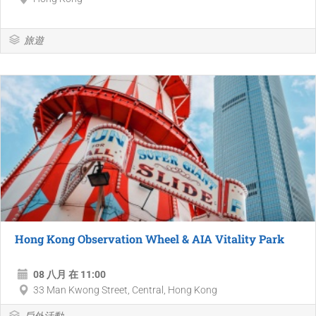
旅遊
Hong Kong Observation Wheel & AIA Vitality Park
08 八月 在 11:00
33 Man Kwong Street, Central, Hong Kong
戶外活動