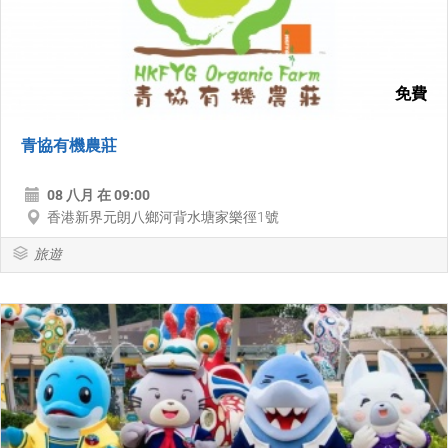
免費
青協有機農莊
08 八月 在 09:00
香港新界元朗八鄉河背水塘家樂徑1號
旅遊