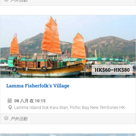
HK$60–HK$80
Lamma Fisherfolk's Village
08 八月 在 10:15
Lamma Island Sok Kwu Wan, Pichic Bay New Territories HK
戶外活動