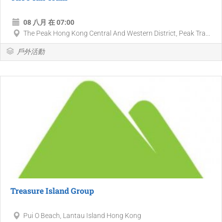
08 八月 在 07:00
The Peak Hong Kong Central And Western District, Peak Tra...
戶外活動
Treasure Island Group
Pui O Beach, Lantau Island Hong Kong