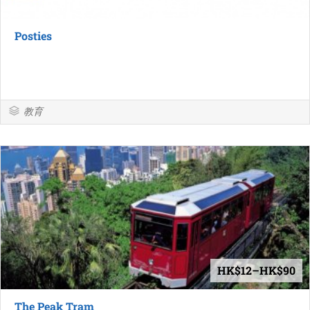
Posties
教育
HK$12–HK$90
The Peak Tram