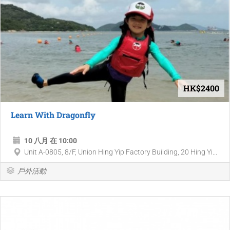
HK$2400
Learn With Dragonfly
10 八月 在 10:00
Unit A-0805, 8/F, Union Hing Yip Factory Building, 20 Hing Yi...
戶外活動