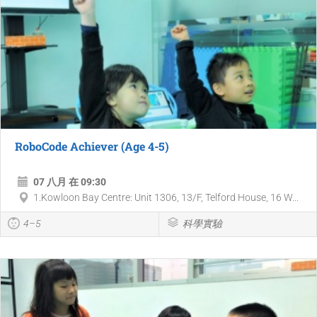
RoboCode Achiever (Age 4-5)
07 八月 在 09:30
1.Kowloon Bay Centre: Unit 1306, 13/F, Telford House, 16 W...
4–5
科學實驗