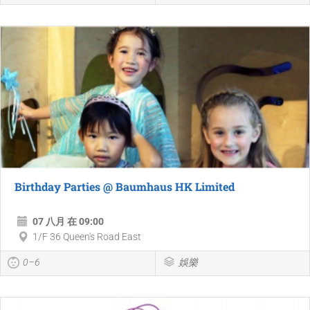
Birthday Parties @ Baumhaus HK Limited
07 八月 在 09:00
1/F 36 Queen's Road East
0–6
娛樂