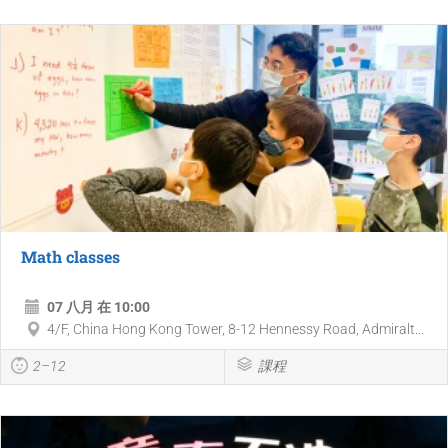
Math classes
07 八月 在 10:00
4/F, China Hong Kong Tower, 8-12 Hennessy Road, Admiralt...
2–12
課程