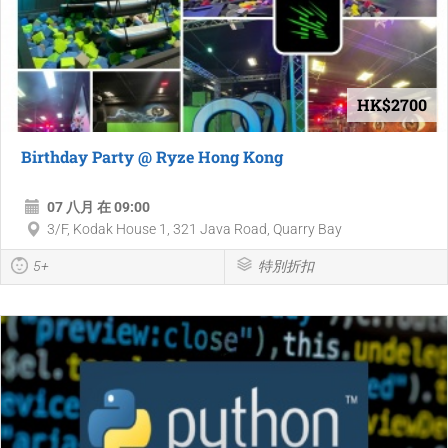
HK$2700
Birthday Party @ Ryze Hong Kong
07 八月 在 09:00
3/F, Kodak House 1, 321 Java Road, Quarry Bay
5+
特別折扣