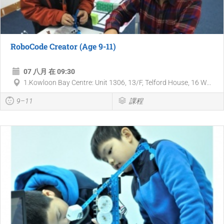
RoboCode Creator (Age 9-11)
07 八月 在 09:30
1.Kowloon Bay Centre: Unit 1306, 13/F, Telford House, 16 W...
9–11
課程