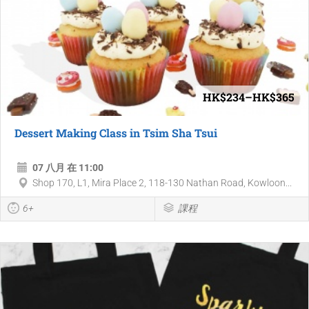
HK$234–HK$365
Dessert Making Class in Tsim Sha Tsui
07 八月 在 11:00
Shop 170, L1, Mira Place 2, 118-130 Nathan Road, Kowloon...
6+
課程