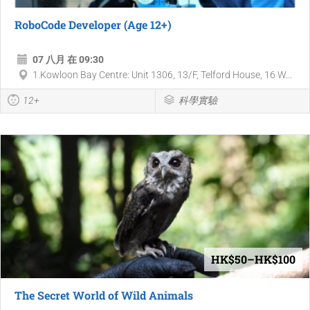
RoboCode Developer (Age 12+)
07 八月 在 09:30
1.Kowloon Bay Centre: Unit 1306, 13/F, Telford House, 16 W...
12+
科學實驗
HK$50–HK$100
The Secret World of Wild Animals