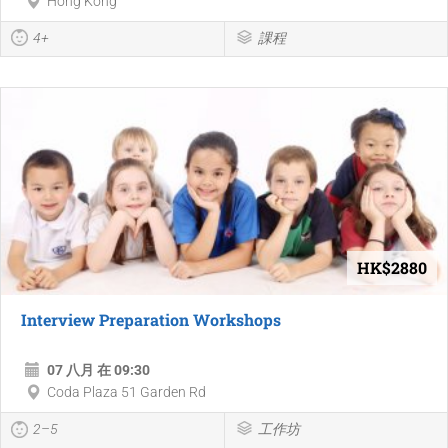
Hong Kong
4+
課程
HK$2880
Interview Preparation Workshops
07 八月 在 09:30
Coda Plaza 51 Garden Rd
2–5
工作坊