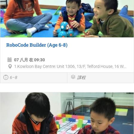
RoboCode Builder (Age 6-8)
07 八月 在 09:30
1.Kowloon Bay Centre: Unit 1306, 13/F, Telford House, 16 W...
6–8
課程