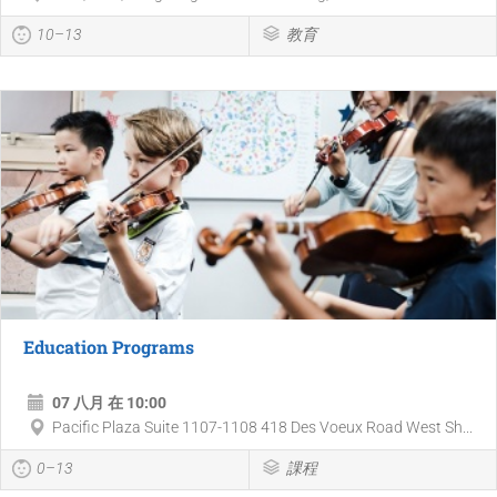
10–13
教育
Education Programs
07 八月 在 10:00
Pacific Plaza Suite 1107-1108 418 Des Voeux Road West Sh...
0–13
課程