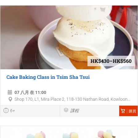
HK$430–HK$560
Cake Baking Class in Tsim Sha Tsui
07 八月 在 11:00
Shop 170, L1, Mira Place 2, 118-130 Nathan Road, Kowloon...
6+
課程
購買