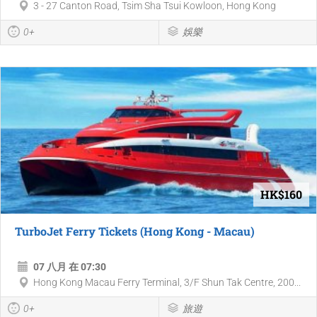
3 - 27 Canton Road, Tsim Sha Tsui Kowloon, Hong Kong
0+
娛樂
HK$160
TurboJet Ferry Tickets (Hong Kong - Macau)
07 八月 在 07:30
Hong Kong Macau Ferry Terminal, 3/F Shun Tak Centre, 200...
0+
旅遊