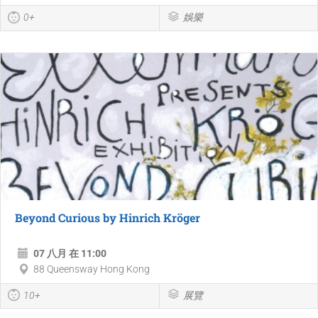
0+
娛樂
Beyond Curious by Hinrich Kröger
07 八月 在 11:00
88 Queensway Hong Kong
10+
展覽