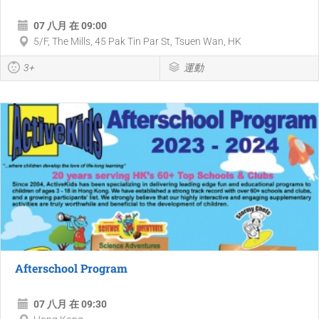
07 八月 在 09:00
5/F, The Mills, 45 Pak Tin Par St, Tsuen Wan, HK
3+
運動
Afterschool Program
07 八月 在 09:30