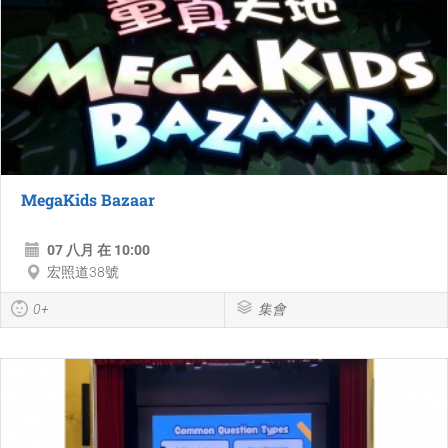
MegaKids Bazaar
07 八月 在 10:00
宏照道38號
0+
集會