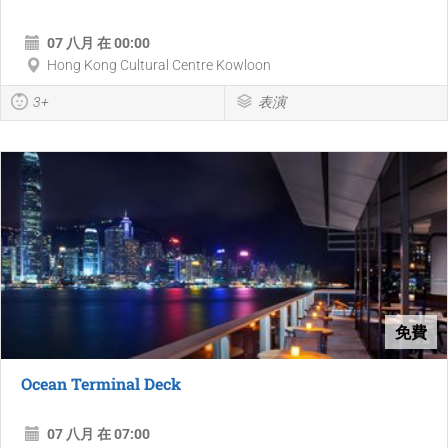
07 八月 在 00:00
Hong Kong Cultural Centre Kowloon
3+
表演
免費
Ocean Terminal Deck
07 八月 在 07:00