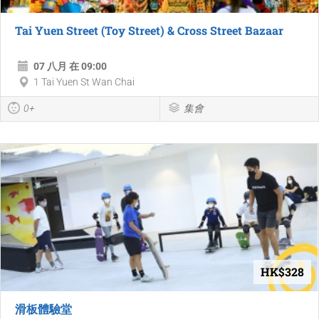
Tai Yuen Street (Toy Street) & Cross Street Bazaar
07 八月 在 09:00
1 Tai Yuen St Wan Chai
0+
集會
HK$328
滑板體驗堂