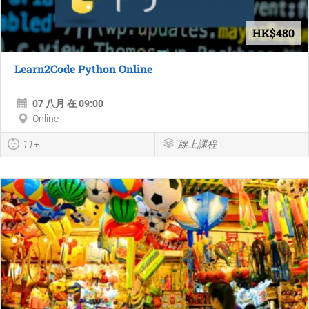
HK$480
Learn2Code Python Online
07 八月 在 09:00
Online
11+
線上課程