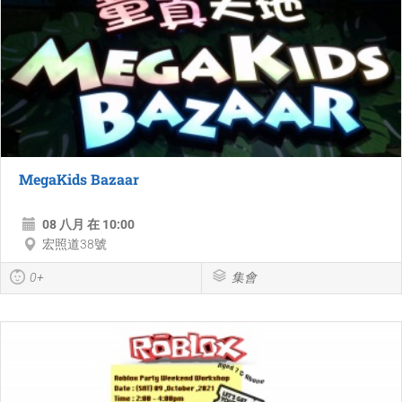
MegaKids Bazaar
08 八月 在 10:00
宏照道38號
0+
集會