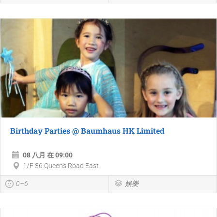
Birthday Parties @ Baumhaus HK Limited
08 八月 在 09:00
1/F 36 Queen's Road East
0–6
娛樂