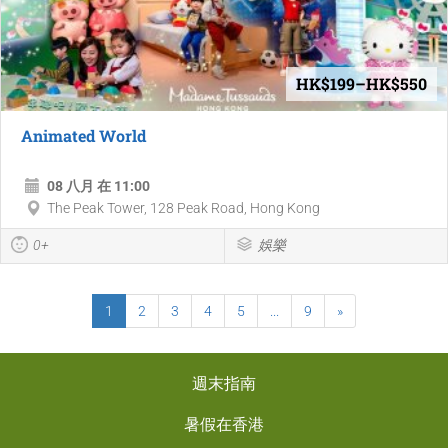
HK$199–HK$550
Animated World
08 八月 在 11:00
The Peak Tower, 128 Peak Road, Hong Kong
0+
娛樂
1
2
3
4
5
...
9
»
週末指南
暑假在香港