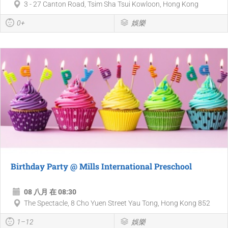
3 - 27 Canton Road, Tsim Sha Tsui Kowloon, Hong Kong
0+
娛樂
Birthday Party @ Mills International Preschool
08 八月 在 08:30
The Spectacle, 8 Cho Yuen Street Yau Tong, Hong Kong 852
1–12
娛樂