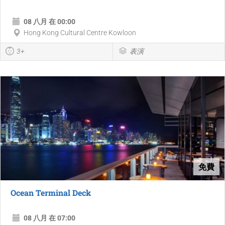
08 八月 在 00:00
Hong Kong Cultural Centre Kowloon
3+
表演
免費
Ocean Terminal Deck
08 八月 在 07:00