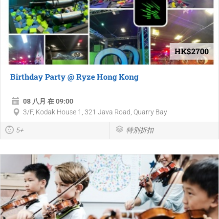
HK$2700
Birthday Party @ Ryze Hong Kong
08 八月 在 09:00
3/F, Kodak House 1, 321 Java Road, Quarry Bay
5+
特別折扣