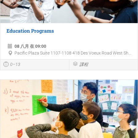
Education Programs
08 八月 在 09:00
Pacific Plaza Suite 1107-1108 418 Des Voeux Road West Sh...
0–13
課程