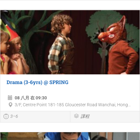
Drama (3-6yrs) @ SPRING
08 八月 在 09:30
3/F, Centre Point 181-185 Gloucester Road Wanchai, Hong...
3–6
課程