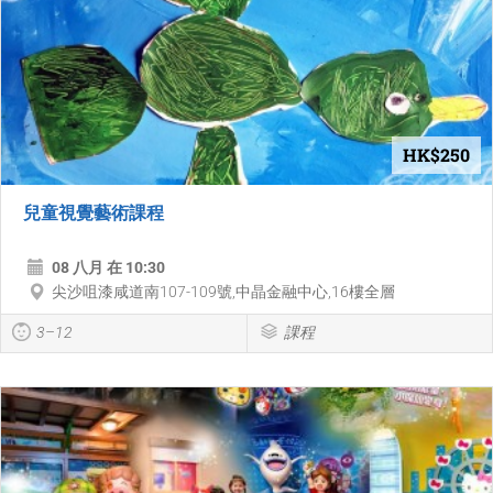
HK$250
兒童視覺藝術課程
08 八月 在 10:30
尖沙咀漆咸道南107-109號,中晶金融中心,16樓全層
3–12
課程