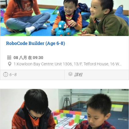
RoboCode Builder (Age 6-8)
08 八月 在 09:30
1.Kowloon Bay Centre: Unit 1306, 13/F, Telford House, 16 W...
6–8
課程