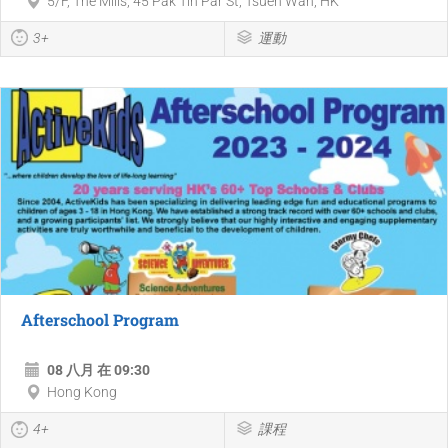
5/F, The Mills, 45 Pak Tin Par St, Tsuen Wan, HK
3+
運動
Afterschool Program
08 八月 在 09:30
Hong Kong
4+
課程