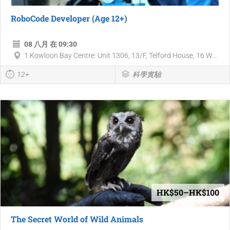
RoboCode Developer (Age 12+)
08 八月 在 09:30
1.Kowloon Bay Centre: Unit 1306, 13/F, Telford House, 16 W...
12+
科學實驗
HK$50–HK$100
The Secret World of Wild Animals