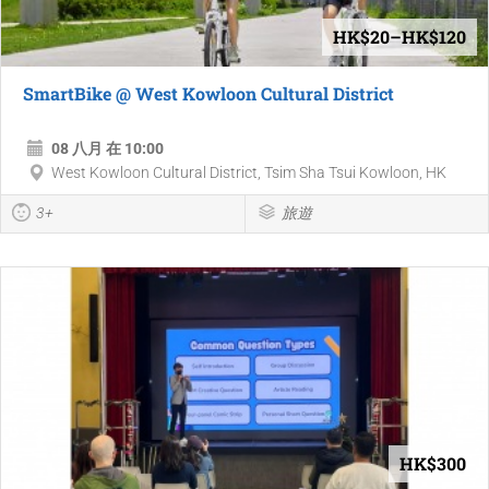
HK$20–HK$120
SmartBike @ West Kowloon Cultural District
08 八月 在 10:00
West Kowloon Cultural District, Tsim Sha Tsui Kowloon, HK
3+
旅遊
HK$300