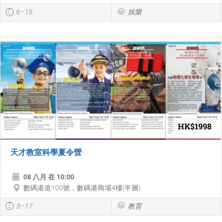
6–15
娛樂
HK$1998
天才教室科學夏令營
08 八月 在 10:00
數碼港道100號，數碼港商場4樓(半層)
3–17
教育