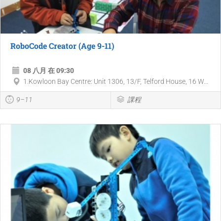
RoboCode Creator (Age 9-11)
08 八月 在 09:30
1.Kowloon Bay Centre: Unit 1306, 13/F, Telford House, 16 W...
9–11
課程